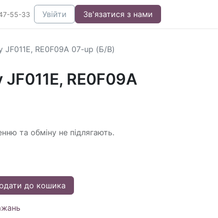
Увійти
Зв'язатися з нами
47-55-33
 JF011E, RE0F09A 07-up (Б/В)
у JF011E, RE0F09A
енню та обміну не підлягають.
одати до кошика
ажань