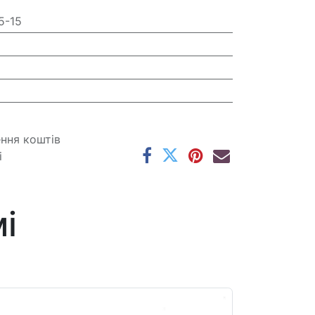
5-15
ення коштів
і
і