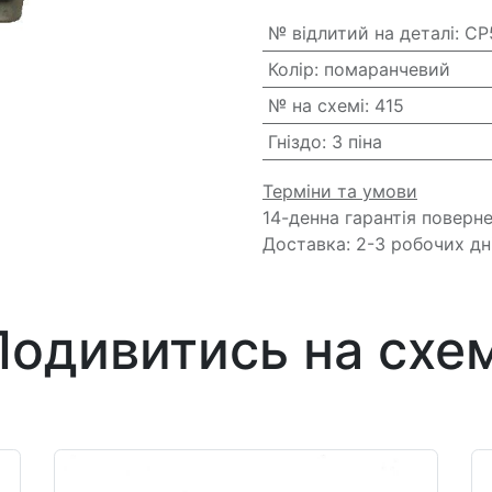
№ відлитий на деталі
:
CP
Колір
:
помаранчевий
№ на схемі
:
415
Гніздо
:
3 піна
Терміни та умови
14-денна гарантія поверн
Доставка: 2-3 робочих дн
Подивитись на схем