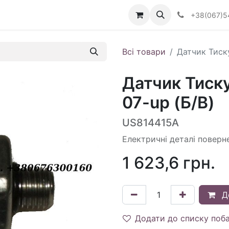
Визначити тип АКПП
+38(067)5
Всі товари
Датчик Тиску
Датчик Тиск
07-up (Б/В)
US814415A
Електричні деталі поверн
1 623,6
грн.
Д
Додати до списку поб