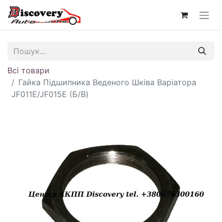
Всі товари
Гайка Підшипника Веденого Шківа Варіатора
JF011E/JF015E (Б/В)