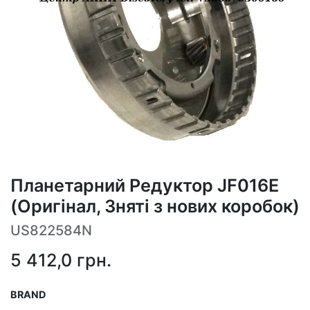
Планетарний Редуктор JF016E
(Оригінал, Зняті з нових коробок)
US822584N
5 412,0
грн.
BRAND