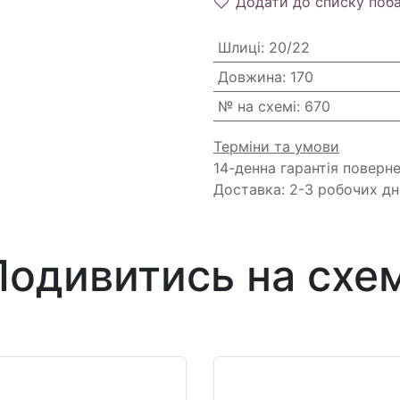
Додати до списку поб
Шлиці
:
20/22
Довжина
:
170
№ на схемі
:
670
Терміни та умови
14-денна гарантія поверн
Доставка: 2-3 робочих дн
Подивитись на схем