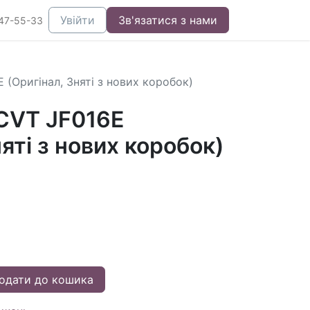
Увійти
Зв'язатися з нами
47-55-33
 (Оригінал, Зняті з нових коробок)
 CVT JF016E
няті з нових коробок)
одати до кошика