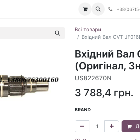
Визначити тип АКПП
+38(067)5
Всі товари
Вхідний Вал CVT JF016E
Вхідний Вал
(Оригінал, З
US822670N
3 788,4
грн.
BRAND
Д