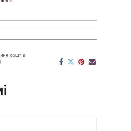
ажань
ення коштів
і
і