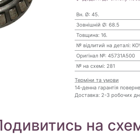
Вн. Ø
:
45.
Зовнішній Ø
:
68.5
Товщина
:
16.
№ відлитий на деталі
:
KO
Оригінал №
:
45731A500
№ на схемі
:
281
Терміни та умови
14-денна гарантія поверн
Доставка: 2-3 робочих дн
Подивитись на схем