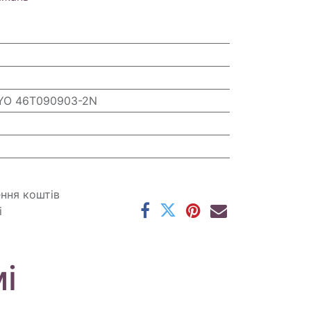
YO 46T090903-2N
ення коштів
і
і