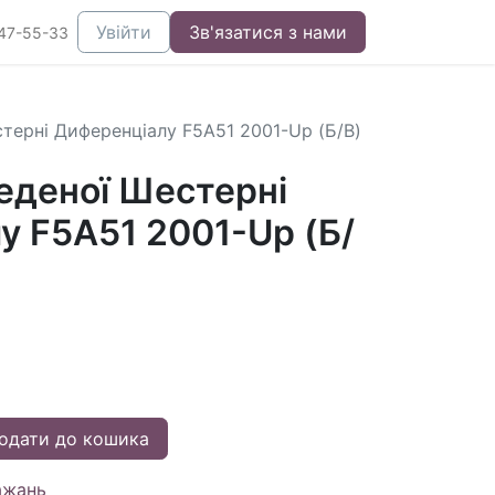
Увійти
Зв'язатися з нами
47-55-33
терні Диференціалу F5A51 2001-Up (Б/В)
еденої Шестерні
у F5A51 2001-Up (Б/
одати до кошика
ажань