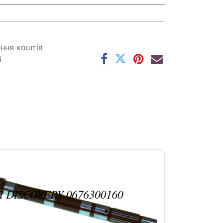
ення коштів
і