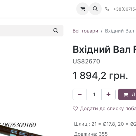
Визначити тип АКПП
+38(067)5
Всі товари
Вхідний Вал 
Вхідний Вал 
US82670
1 894,2
грн.
Д
Додати до списку поб
Шлиці
:
21 = Ø17.8, 20 = Ø2
Довжина
:
355