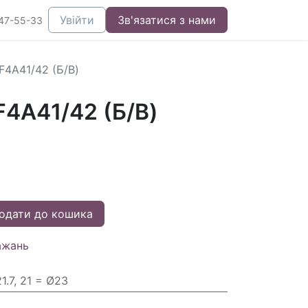
Увійти
Зв'язатися з нами
47-55-33
F4A41/42 (Б/В)
F4A41/42 (Б/В)
одати до кошика
ажань
1.7, 21 = Ø23