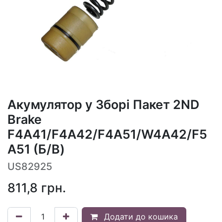
Акумулятор у Зборі Пакет 2ND
Brake
F4A41/F4A42/F4A51/W4A42/F5
A51 (Б/В)
US82925
811,8
грн.
Додати до кошика