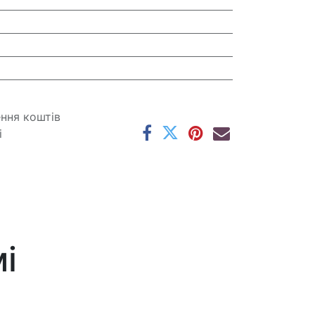
ення коштів
і
і