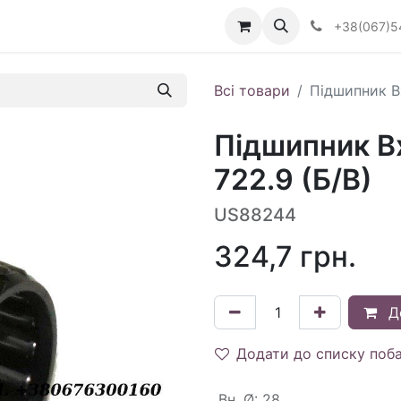
Визначити тип АКПП
+38(067)5
Всі товари
Підшипник В
Підшипник В
722.9 (Б/В)
US88244
324,7
грн.
Д
Додати до списку поб
Вн. Ø
:
28.