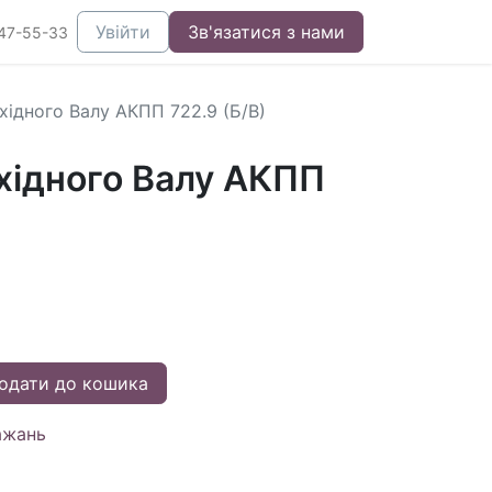
Увійти
Зв'язатися з нами
47-55-33
хідного Валу АКПП 722.9 (Б/В)
хідного Валу АКПП
одати до кошика
ажань