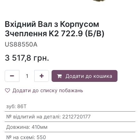
Вхідний Вал з Корпусом
Зчеплення K2 722.9 (Б/В)
US88550A
3 517,8
грн.
Додати до кошика
Додати до списку побажань
зуб
:
86T
№ відлитий на деталі
:
2212720177
Довжина
:
410мм
№ на схемі
:
550