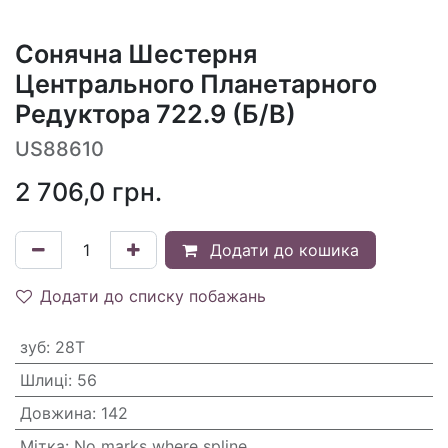
Сонячна Шестерня
Центрального Планетарного
Редуктора 722.9 (Б/В)
US88610
2 706,0
грн.
Додати до кошика
Додати до списку побажань
зуб
:
28T
Шлиці
:
56
Довжина
:
142
Мітка
:
No marks where spline