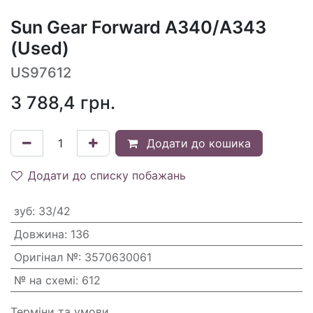
Sun Gear Forward A340/A343
(Used)
US97612
3 788,4
грн.
Додати до кошика
Додати до списку побажань
зуб
:
33/42
Довжина
:
136
Оригінал №
:
3570630061
№ на схемі
:
612
Терміни та умови