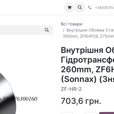
Визначити тип АКПП
+38(067)5
Всі товари
Внутрішня Обойма Ста
260mm, ZF6HP26, 275mm 
Внутрішня О
Гідротрансф
260mm, ZF6
(Sonnax) (Зн
ZF-HR-2
703,6
грн.