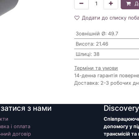
Д
Додати до списку поб
Зовнішній Ø
:
49.7
Висота
:
21.46
Шлиці
:
38
Терміни та умови
14-денна гарантія поверн
Доставка: 2-3 робочих дн
язатися з нами
Discover
кти
Співпрацюючи 
вка і оплата
допомогу у пі
чний договір
трансмісій та