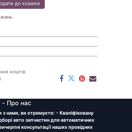
одати до кошика
ажань
ення коштів
і
y
- Про нас
з нами, ви отримуєте: - Кваліфіковану
дборі авто запчастин для автоматичних
 вичерпні консультації наших провідних