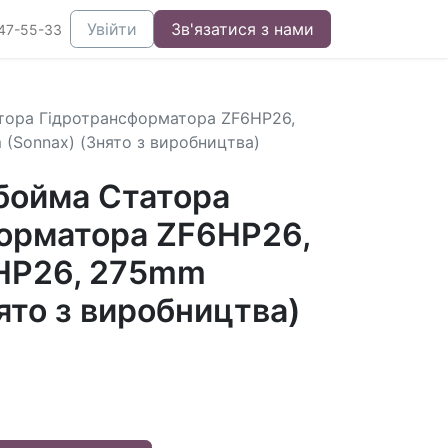
Увійти
Зв'язатися з нами
47-55-33
тора Гідротрансформатора ZF6HP26,
(Sonnax) (Знято з виробництва)
бойма Статора
орматора ZF6HP26,
HP26, 275mm
ято з виробництва)