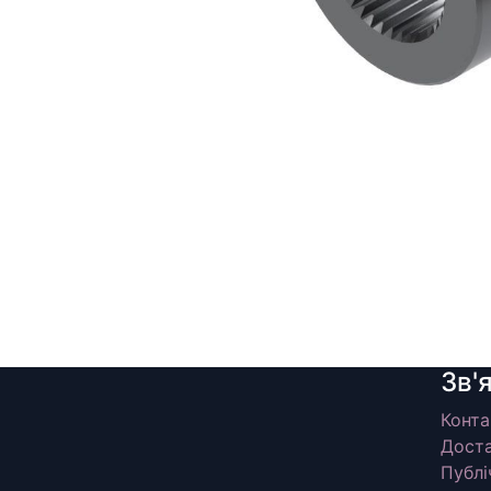
Зв'
Конта
Доста
Публі