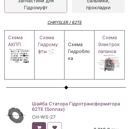
Запчастини для
сальники,
Гідромуфт
прокладки
CHRYSLER / 62TE
Схема
Схема
Схема
АКПП
Гидрому
Схема
Электрок
фты
Гидробло
лапанов
ка
Шайба Статора Гідротрансформатора
62TE (Sonnax)
CH-WS-27