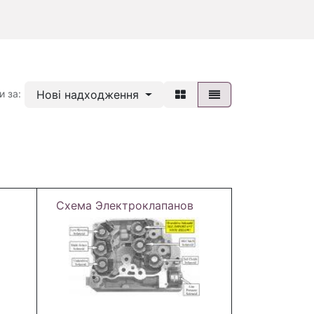
Нові надходження
и за:
Схема Электроклапанов