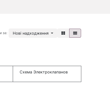
Нові надходження
и за:
Схема Электроклапанов