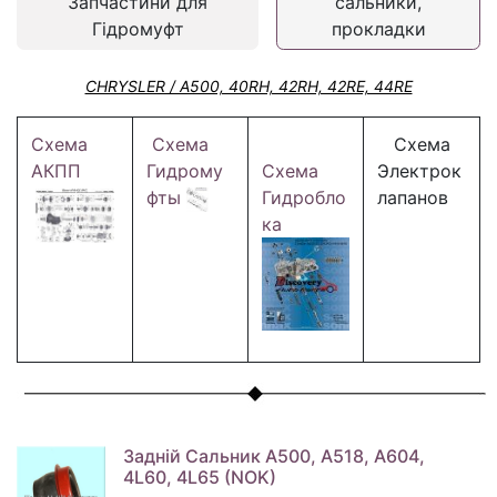
Запчастини для
сальники,
Гідромуфт
прокладки
CHRYSLER / A500, 40RH, 42RH, 42RE, 44RE
Схема
Схема
Схема
АКПП
Гидрому
Схема
Электрок
фты
Гидробло
лапанов
ка
Задній Сальник A500, A518, A604,
4L60, 4L65 (NOK)