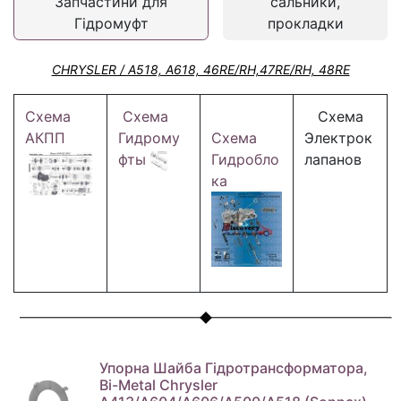
Запчастини для
сальники,
Гідромуфт
прокладки
CHRYSLER / A518, A618, 46RE/RH,47RE/RH, 48RE
Схема
Схема
Схема
АКПП
Гидрому
Схема
Электрок
фты
Гидробло
лапанов
ка
Упорна Шайба Гідротрансформатора,
Bi-Metal Chrysler