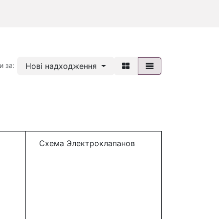
Нові надходження
и за:
Схема Электроклапанов