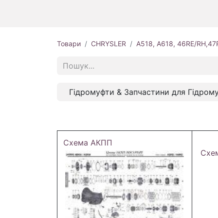
Товари
CHRYSLER
A518, A618, 46RE/RH,47
Гідромуфти & Запчастини для Гідром
Схема АКПП
Схе