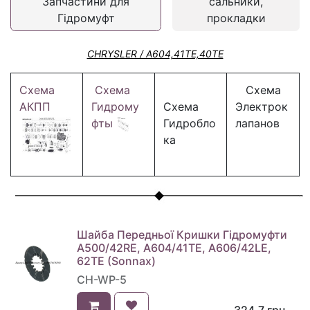
Запчастини для
сальники,
Гідромуфт
прокладки
CHRYSLER / A604,41TE,40TE
Схема
Схема
Схема
АКПП
Гидрому
Схема
Электрок
фты
Гидробло
лапанов
ка
Шайба Передньої Кришки Гідромуфти
A500/42RE, A604/41TE, A606/42LE,
62TE (Sonnax)
CH-WP-5
324,7
грн.