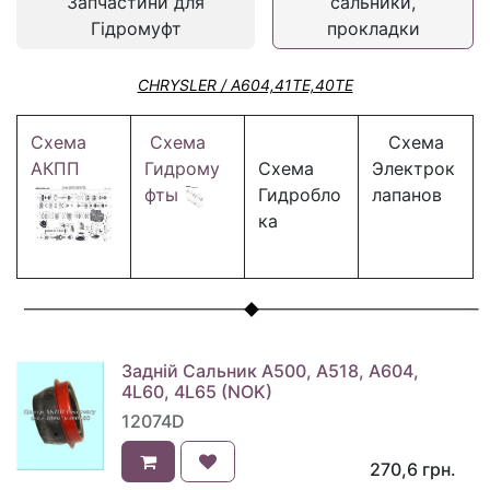
Запчастини для
сальники,
Гідромуфт
прокладки
CHRYSLER / A604,41TE,40TE
Схема
Схема
Схема
АКПП
Гидрому
Схема
Электрок
фты
Гидробло
лапанов
ка
Задній Сальник A500, A518, A604,
4L60, 4L65 (NOK)
12074D
270,6
грн.