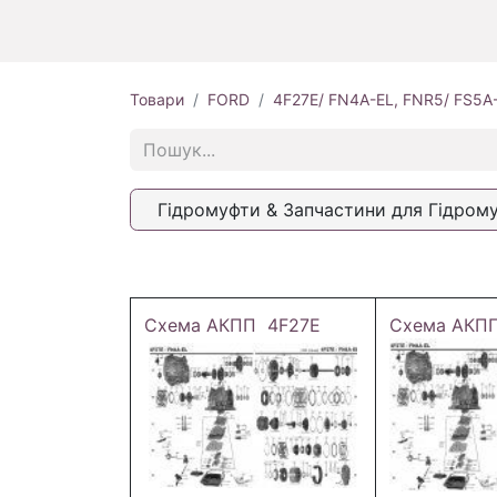
Товари
FORD
4F27E/ FN4A-EL, FNR5/ FS5A
Гідромуфти & Запчастини для Гідром
Схема АКПП 4F27E
Схема АКП