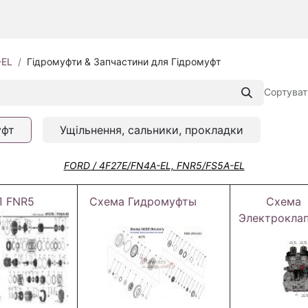
-EL
Гідромуфти & Запчастини для Гідромуфт
Сортуват
уфт
Ущільнення, сальники, прокладки
FORD / 4F27E/FN4A-EL, FNR5/FS5A-EL
П FNR5
Схема Гидромуфты
Схема
Электрокла