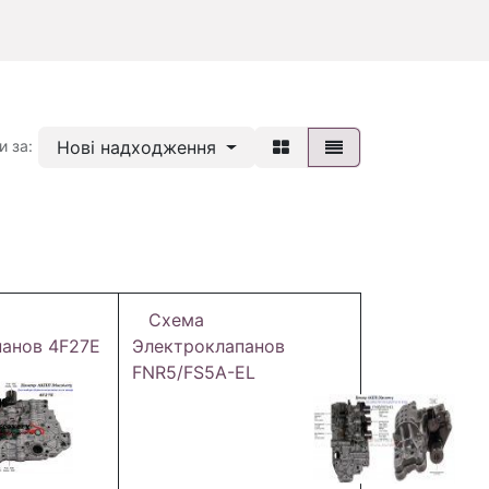
Нові надходження
и за:
Схема
панов 4F27E
Электроклапанов
FNR5/FS5A-EL