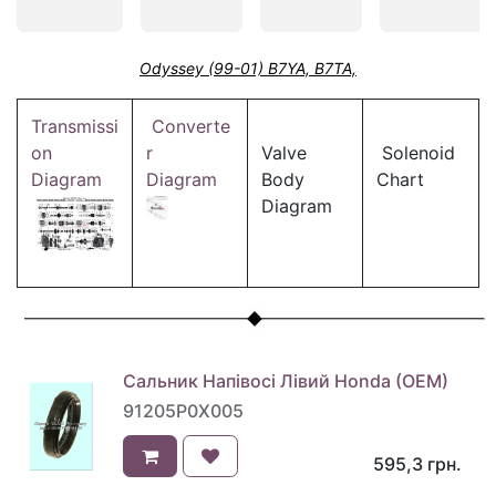
Odyssey (99-01) B7YA, B7TA,
Transmissi
Converte
on
r
Valve
Solenoid
Diagram
Diagram
Body
Chart
Diagram
Сальник Напівосі Лівий Honda (OEM)
91205P0X005
595,3
грн.