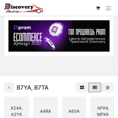
B7YA, B7TA
A24A,
APX4,
A4RA
A6VA
A2YA
MPXA