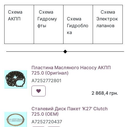
Схема
Схема
Схема
АКПП
Гидрому
Схема
Электрок
фты
Гидробло
лапанов
ка
Пластина Масляного Насосу АКПП
725.0 (Оригінал)
A7252772801
2 868,4
грн.
Сталевий Диск Пакет 'K27' Clutch
725.0 (OEM)
A7252720437