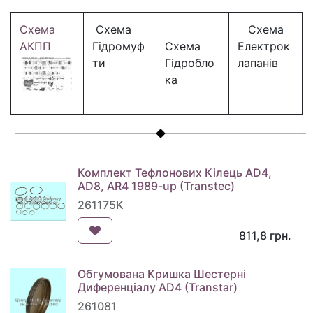
Схема
Схема
Схема
АКПП
Гідромуф
Схема
Електрок
ти
Гідробло
лапанів
ка
Комплект Тефлонових Кілець AD4,
AD8, AR4 1989-up (Transtec)
261175K
811,8
грн.
Обгумована Кришка Шестерні
Диференціалу AD4 (Transtar)
261081