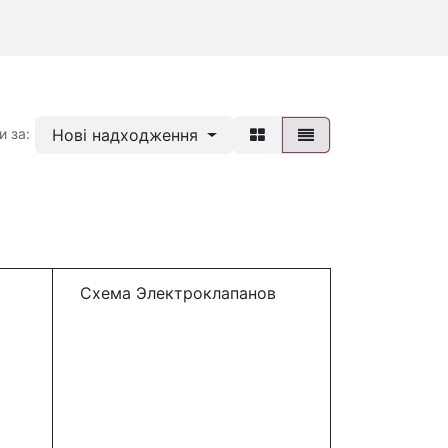
Нові надходження
и за:
Схема Электроклапанов