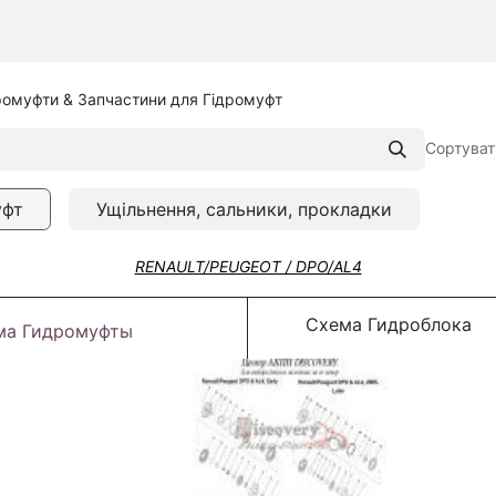
ромуфти & Запчастини для Гідромуфт
Сортуват
уфт
Ущільнення, сальники, прокладки
RENAULT/PEUGEOT / DPO/AL4
Схема Гидроблока
ма Гидромуфты