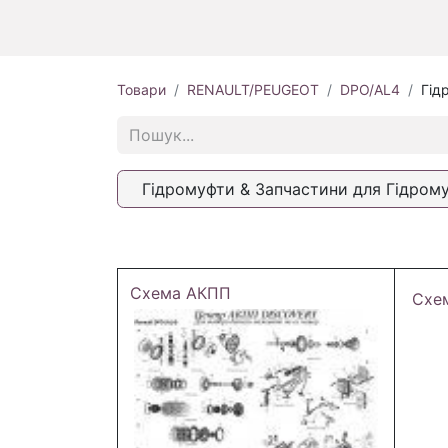
Товари
RENAULT/PEUGEOT
DPO/AL4
Гід
Гідромуфти & Запчастини для Гідром
Схема АКПП
Схе