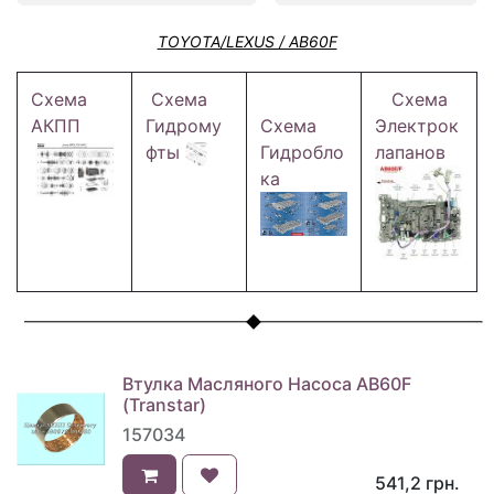
TOYOTA/LEXUS / AB60F
Схема
Схема
Схема
АКПП
Гидрому
Схема
Электрок
фты
Гидробло
лапанов
ка
Втулка Масляного Насоса AB60F
(Transtar)
157034
541,2
грн.