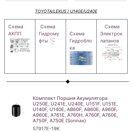
TOYOTA/LEXUS / U140E/U240E
Схема
Схема
Схема
АКПП
Гидрому
Схема
Электрок
фты
Гидробло
лапанов
ка
Комплект Поршня Акумулятора
U250E, U241E, U240E, U151F, U151E,
U140F, U140E, AB60F, AB60E, A960F,
A960E, A761E, A760H, A760F, A760E,
A750F, A750E (Sonnax)
57917E-19K