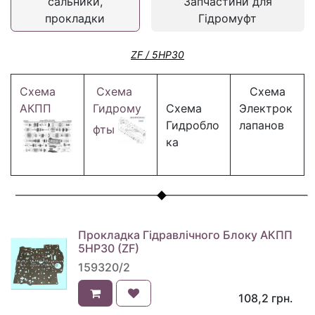
сальники,
Запчастини для
прокладки
Гідромуфт
ZF / 5HP30
Схема
Схема
Схема
АКПП
Гидрому
Схема
Электрок
Гидробло
лапанов
фты
ка
Прокладка Гідравлічного Блоку АКПП
5HP30 (ZF)
159320/2
108,2
грн.