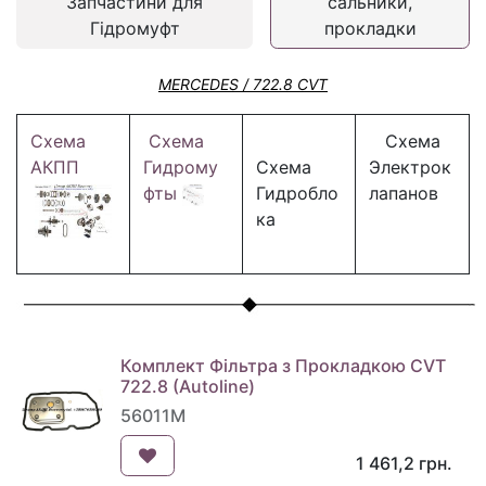
Запчастини для
сальники,
Гідромуфт
прокладки
MERCEDES / 722.8 CVT
Схема
Схема
Схема
АКПП
Гидрому
Схема
Электрок
фты
Гидробло
лапанов
ка
Комплект Фільтра з Прокладкою CVT
722.8 (Autoline)
56011M
1 461,2
грн.